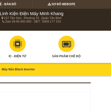
Ệ - BẢN ĐỒ
SƠ ĐỒ WEBSITE
Linh Kiện Điện Máy Minh Khang
237 Tân Sơn , Phường 15 , Quận Tân Bình
Zalo 09.96 800 900 - SĐT : 0909 177 333
IC - ĐIỆN TỬ
SẢN PHẨM CHẾ ĐỘ
Máy Nén Block Inverter