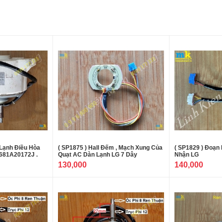
 Lạnh Điều Hòa
( SP1875 ) Hall Đếm , Mạch Xung Của
( SP1829 ) Đoạn
681A20172J .
Quạt AC Dàn Lạnh LG 7 Dây
Nhận LG
130,000
140,000