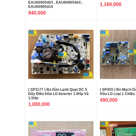
EAU60905403 , EAU60905404 ,
1,160,000
EAU60905410
940,000
( SP1177 ) Bo Dàn Lạnh Quạt DC 5
( SP455 ) Bo Mạch D
Dây Điều Hòa LG Inverter 1.0Hp Và
Hòa LG Loại 1 Chiều
1.5Hp
490,000
1,080,000