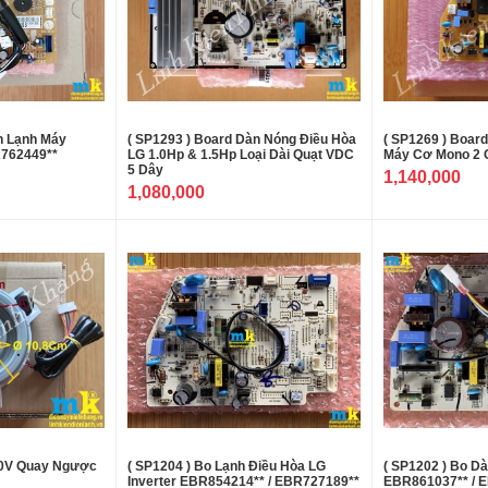
n Lạnh Máy
( SP1293 ) Board Dàn Nóng Điều Hòa
( SP1269 ) Board
R762449**
LG 1.0Hp & 1.5Hp Loại Dài Quạt VDC
Máy Cơ Mono 2 
5 Dây
1,140,000
1,080,000
10V Quay Ngược
( SP1204 ) Bo Lạnh Điều Hòa LG
( SP1202 ) Bo D
Inverter EBR854214** / EBR727189**
EBR861037** / E