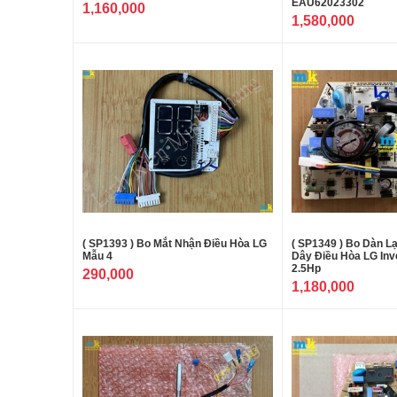
EAU62023302
1,160,000
1,580,000
( SP1393 ) Bo Mắt Nhận Điều Hòa LG
( SP1349 ) Bo Dàn L
Mẫu 4
Dây Điều Hòa LG Inv
2.5Hp
290,000
1,180,000