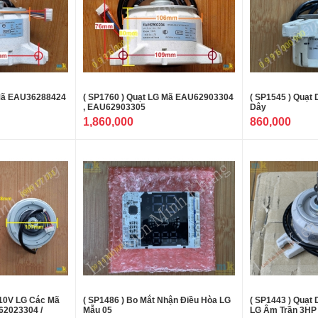
 Mã EAU36288424
( SP1760 ) Quạt LG Mã EAU62903304
( SP1545 ) Quạt
, EAU62903305
Dây
1,860,000
860,000
310V LG Các Mã
( SP1486 ) Bo Mắt Nhận Điều Hòa LG
( SP1443 ) Quạt
62023304 /
Mẫu 05
LG Âm Trần 3HP