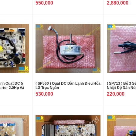
550,000
2,880,000
ạnh Quạt DC 5
( SP560 ) Quạt DC Dàn Lạnh Điều Hòa
( SP713 ) Bộ 3 
erter 2.0Hp Và
LG Trục Ngắn
Nhiệt Độ Dàn Nó
530,000
220,000