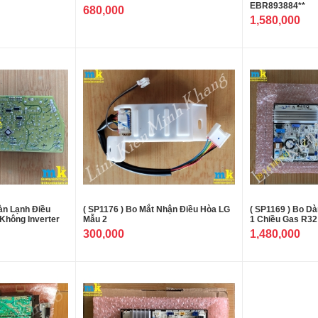
EBR893884**
680,000
1,580,000
àn Lạnh Điều
( SP1176 ) Bo Mắt Nhận Điều Hòa LG
( SP1169 ) Bo D
 Không Inverter
Mẫu 2
1 Chiều Gas R32
300,000
1,480,000