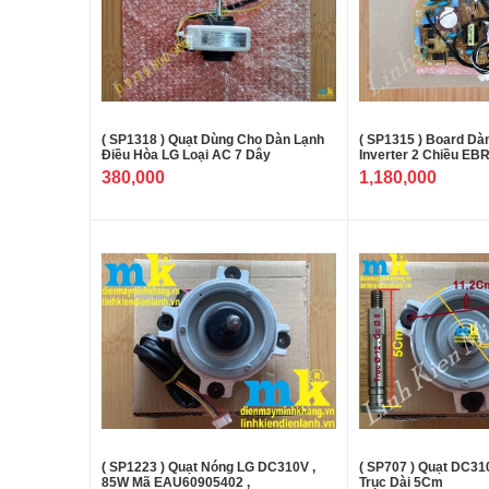
( SP1318 ) Quạt Dùng Cho Dàn Lạnh
( SP1315 ) Board Dà
Điều Hòa LG Loại AC 7 Dây
Inverter 2 Chiều EB
380,000
1,180,000
( SP1223 ) Quạt Nóng LG DC310V ,
( SP707 ) Quạt DC3
85W Mã EAU60905402 ,
Trục Dài 5Cm