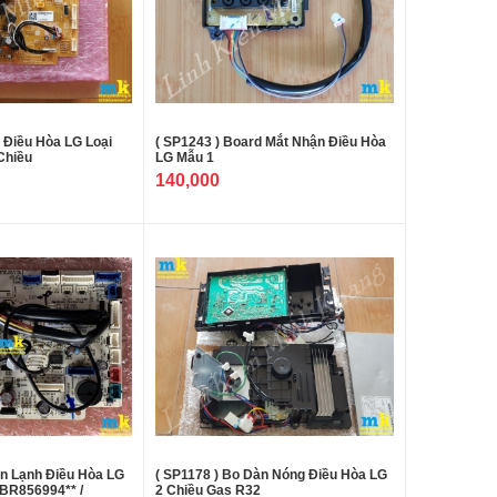
 Điều Hòa LG Loại
( SP1243 ) Board Mắt Nhận Điều Hòa
Chiều
LG Mẫu 1
140,000
àn Lạnh Điều Hòa LG
( SP1178 ) Bo Dàn Nóng Điều Hòa LG
BR856994** /
2 Chiều Gas R32