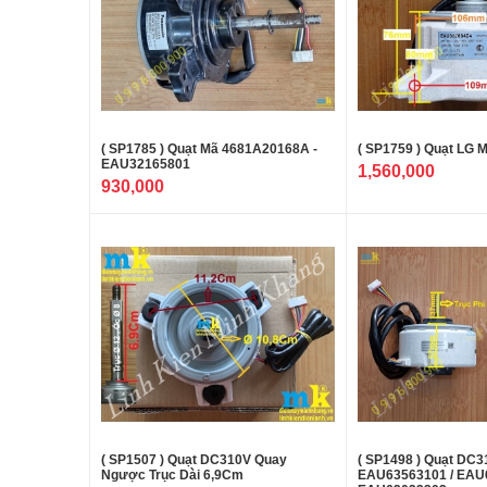
( SP1785 ) Quạt Mã 4681A20168A -
( SP1759 ) Quạt LG
EAU32165801
1,560,000
930,000
( SP1507 ) Quạt DC310V Quay
( SP1498 ) Quạt DC
Ngược Trục Dài 6,9Cm
EAU63563101 / EAU