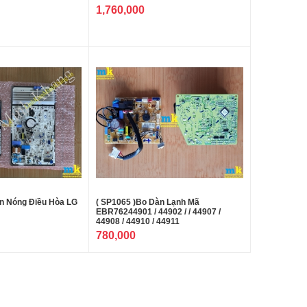
1,760,000
àn Nóng Điều Hòa LG
( SP1065 )Bo Dàn Lạnh Mã
EBR76244901 / 44902 / / 44907 /
44908 / 44910 / 44911
780,000