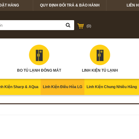
ĐẶT HÀNG
QUY ĐỊNH ĐỔI TRẢ & BẢO HÀNH
LIÊN H
(
0
)
BO TỦ LẠNH ĐÔNG MÁT
LINH KIỆN TỦ LẠNH
nh Kiện Sharp & AQua
Linh Kiện Điều Hòa LG
Linh Kiện Chung Nhiều Hãng