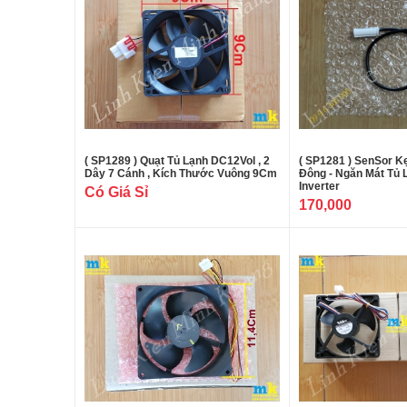
( SP1289 ) Quạt Tủ Lạnh DC12Vol , 2
( SP1281 ) SenSor K
Dây 7 Cánh , Kích Thước Vuông 9Cm
Đông - Ngăn Mát Tủ 
Inverter
Có Giá Sỉ
170,000