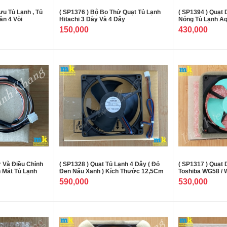
ưu Tủ Lạnh , Tủ
( SP1376 ) Bộ Bo Thử Quạt Tủ Lạnh
( SP1394 ) Quạt
ân 4 Vòi
Hitachi 3 Dây Và 4 Dây
Nóng Tủ Lạnh A
150,000
430,000
r Và Điều Chỉnh
( SP1328 ) Quạt Tủ Lạnh 4 Dây ( Đỏ
( SP1317 ) Quạt
 Mát Tủ Lạnh
Đen Nâu Xanh ) Kích Thước 12,5Cm
Toshiba WG58 /
590,000
530,000