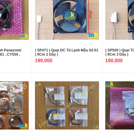
ạnh Panasonic
( SP471 ) Quạt DC Tủ Lạnh Mẫu Số 01
( SP500 ) Quạt 
61 , CY550 ,
( 9Cm 2 Dây )
( 9Cm 3 Dây )
190,000
190,000