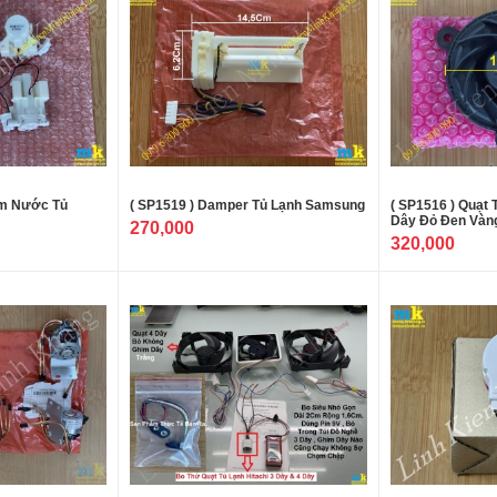
ơm Nước Tủ
( SP1519 ) Damper Tủ Lạnh Samsung
( SP1516 ) Quạt
Dây Đỏ Đen Vàn
270,000
320,000