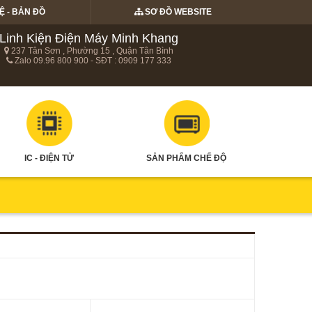
Ệ - BẢN ĐỒ
SƠ ĐỒ WEBSITE
Linh Kiện Điện Máy Minh Khang
237 Tân Sơn , Phường 15 , Quận Tân Bình
Zalo 09.96 800 900 - SĐT : 0909 177 333
IC - ĐIỆN TỬ
SẢN PHẨM CHẾ ĐỘ