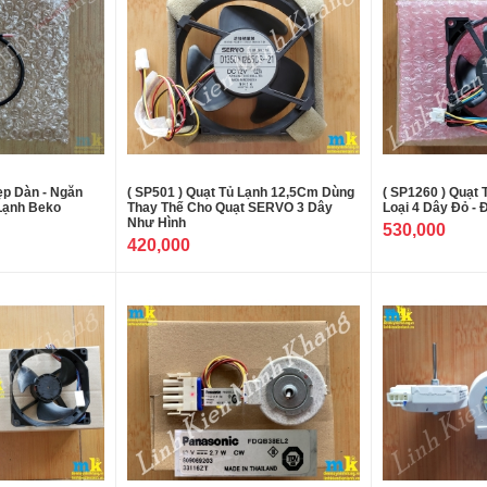
ẹp Dàn - Ngăn
( SP501 ) Quạt Tủ Lạnh 12,5Cm Dùng
( SP1260 ) Quạt
Lạnh Beko
Thay Thế Cho Quạt SERVO 3 Dây
Loại 4 Dây Đỏ - 
Như Hình
530,000
420,000