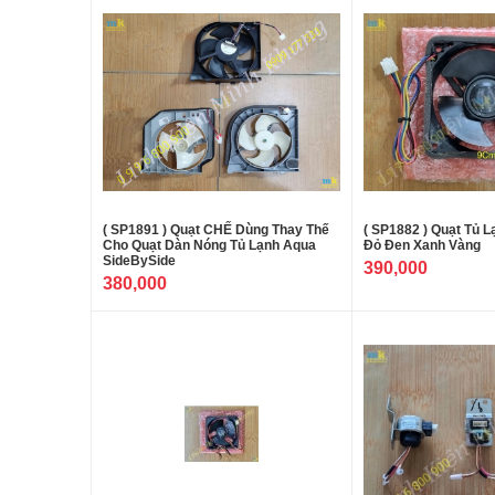
( SP1891 ) Quạt CHẾ Dùng Thay Thế
( SP1882 ) Quạt Tủ 
Cho Quạt Dàn Nóng Tủ Lạnh Aqua
Đỏ Đen Xanh Vàng
SideBySide
390,000
380,000