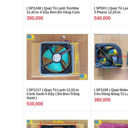
( SP1248 ) Quạt Tủ Lạnh Toshiba
( SP503 ) Quạt Tủ Lạ
11,4Cm 4 Dây Đen Đỏ Vàng Cam
3 Phase 12,5Cm
390,000
540,000
( SP1217 ) Quạt Tủ Lạnh 12,5Cm
( SP1199 ) Quạt Nid
Cánh Xanh 4 Dây ( Đỏ Đen Trắng
Cho Dàng Nóng Tủ L
Xanh )
380,000
530,000