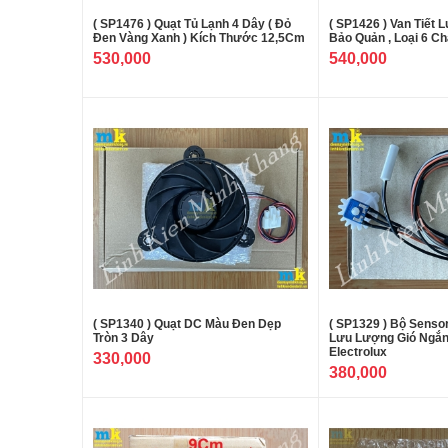
( SP1476 ) Quạt Tủ Lạnh 4 Dây ( Đỏ
( SP1426 ) Van Tiết L
Đen Vàng Xanh ) Kích Thước 12,5Cm
Bảo Quản , Loại 6 Ch
530,000
540,000
( SP1340 ) Quạt DC Màu Đen Dẹp
( SP1329 ) Bộ Senso
Tròn 3 Dây
Lưu Lượng Gió Ngắn
Electrolux
330,000
380,000