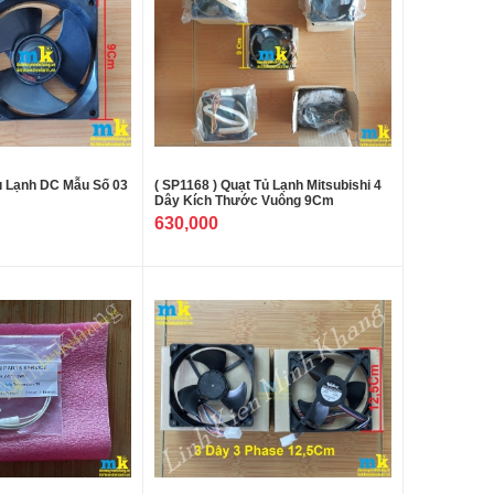
Tủ Lạnh DC Mẫu Số 03
( SP1168 ) Quạt Tủ Lạnh Mitsubishi 4
Dây Kích Thước Vuông 9Cm
630,000