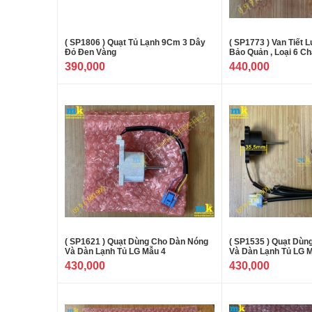
( SP1806 ) Quạt Tủ Lạnh 9Cm 3 Dây
( SP1773 ) Van Tiết L
Đỏ Đen Vàng
Bảo Quản , Loại 6 Ch
390,000
440,000
( SP1621 ) Quạt Dùng Cho Dàn Nóng
( SP1535 ) Quạt Dùn
Và Dàn Lạnh Tủ LG Mẫu 4
Và Dàn Lạnh Tủ LG 
430,000
430,000