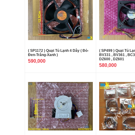
( SP1172 ) Quạt Tủ Lạnh 4 Dây ( Đỏ-
( SP499 ) Quạt Tủ L
Đen-Trắng-Xanh )
BV331 , BV361 , BC3
DZ600 , DZ601
590,000
580,000