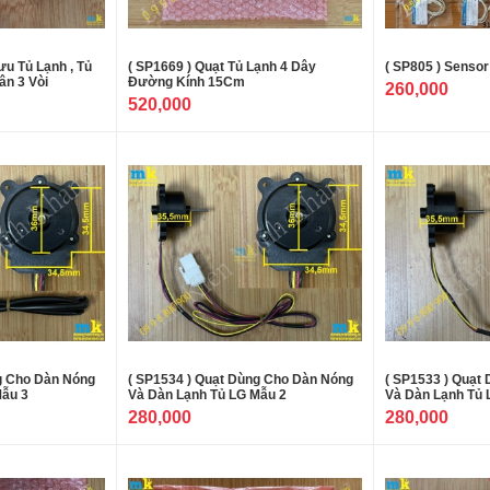
ưu Tủ Lạnh , Tủ
( SP1669 ) Quạt Tủ Lạnh 4 Dây
( SP805 ) Sensor
ân 3 Vòi
Đường Kính 15Cm
260,000
520,000
g Cho Dàn Nóng
( SP1534 ) Quạt Dùng Cho Dàn Nóng
( SP1533 ) Quạt
Mẫu 3
Và Dàn Lạnh Tủ LG Mẫu 2
Và Dàn Lạnh Tủ 
280,000
280,000