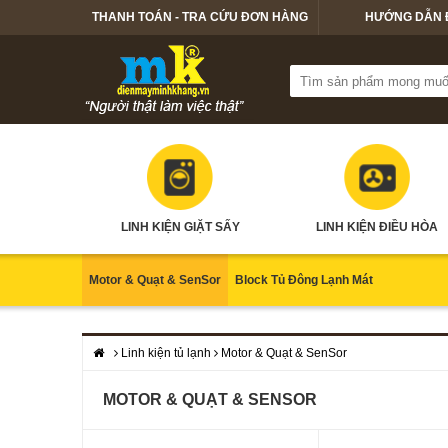
THANH TOÁN - TRA CỨU ĐƠN HÀNG
HƯỚNG DẪN 
LINH KIỆN GIẶT SẤY
LINH KIỆN ĐIỀU HÒA
Motor & Quạt & SenSor
Block Tủ Đông Lạnh Mát
Linh kiện tủ lạnh
Motor & Quạt & SenSor
MOTOR & QUẠT & SENSOR