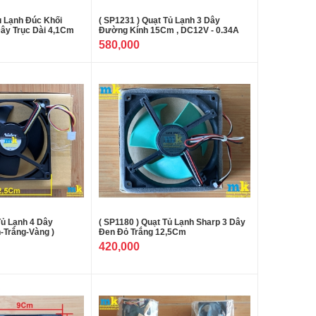
ủ Lạnh Đúc Khối
( SP1231 ) Quạt Tủ Lạnh 3 Dây
ây Trục Dài 4,1Cm
Đường Kính 15Cm , DC12V - 0.34A
580,000
Tủ Lạnh 4 Dây
( SP1180 ) Quạt Tủ Lạnh Sharp 3 Dây
-Trắng-Vàng )
Đen Đỏ Trắng 12,5Cm
420,000