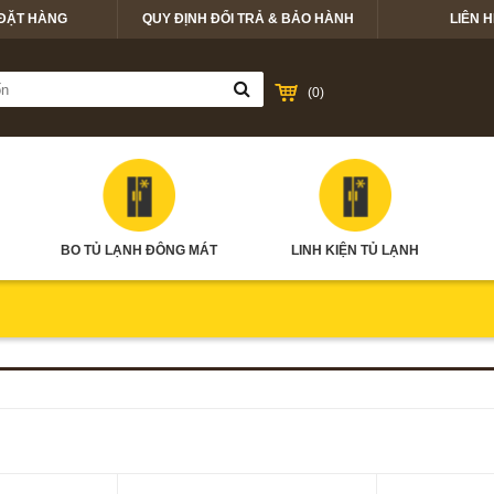
ĐẶT HÀNG
QUY ĐỊNH ĐỔI TRẢ & BẢO HÀNH
LIÊN H
(
0
)
BO TỦ LẠNH ĐÔNG MÁT
LINH KIỆN TỦ LẠNH