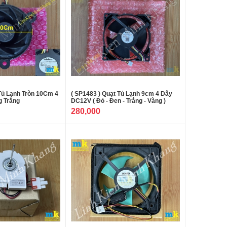
 Tủ Lạnh Tròn 10Cm 4
( SP1483 ) Quạt Tủ Lạnh 9cm 4 Dây
g Trắng
DC12V ( Đỏ - Đen - Trắng - Vàng )
280,000