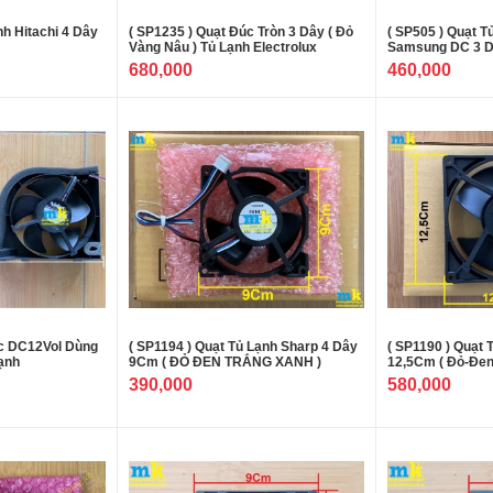
nh Hitachi 4 Dây
( SP1235 ) Quạt Đúc Tròn 3 Dây ( Đỏ
( SP505 ) Quạt T
Vàng Nâu ) Tủ Lạnh Electrolux
Samsung DC 3 D
680,000
460,000
ec DC12Vol Dùng
( SP1194 ) Quạt Tủ Lạnh Sharp 4 Dây
( SP1190 ) Quạt 
ạnh
9Cm ( ĐỎ ĐEN TRẮNG XANH )
12,5Cm ( Đỏ-Đen
390,000
580,000