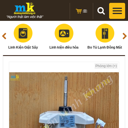
(
0
)
Linh Kiện Giặt Sấy
Linh kiện điều hòa
Bo Tủ Lạnh Đông Mát
Phóng lớn (+)