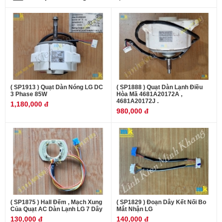
( SP1913 ) Quạt Dàn Nóng LG DC
( SP1888 ) Quạt Dàn Lạnh Điều
3 Phase 85W
Hòa Mã 4681A20172A ,
4681A20172J .
1,180,000 đ
980,000 đ
( SP1875 ) Hall Đếm , Mạch Xung
( SP1829 ) Đoạn Dây Kết Nối Bo
Của Quạt AC Dàn Lạnh LG 7 Dây
Mắt Nhận LG
130,000 đ
140,000 đ