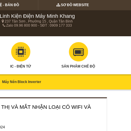
Ệ - BẢN ĐỒ
SƠ ĐỒ WEBSITE
Linh Kiện Điện Máy Minh Khang
237 Tân Sơn , Phường 15 , Quận Tân Bình
Zalo 09.96 800 900 - SĐT : 0909 177 333
IC - ĐIỆN TỬ
SẢN PHẨM CHẾ ĐỘ
Máy Nén Block Inverter
N THỊ VÀ MẮT NHẬN LOẠI CÓ WIFI VÀ
024