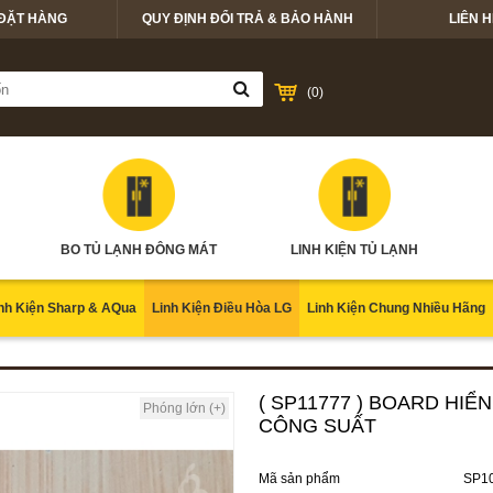
ĐẶT HÀNG
QUY ĐỊNH ĐỔI TRẢ & BẢO HÀNH
LIÊN H
(
0
)
BO TỦ LẠNH ĐÔNG MÁT
LINH KIỆN TỦ LẠNH
nh Kiện Sharp & AQua
Linh Kiện Điều Hòa LG
Linh Kiện Chung Nhiều Hãng
( SP11777 ) BOARD HIỂ
Phóng lớn (+)
CÔNG SUẤT
Mã sản phẩm
SP1