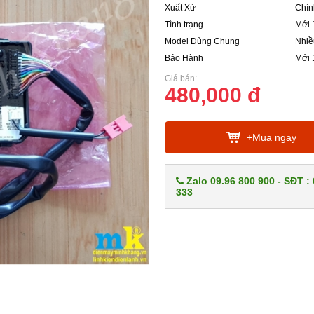
Xuất Xứ
Chín
Tình trạng
Mới 
Model Dùng Chung
Nhiề
Bảo Hành
Mới
Giá bán:
480,000 đ
+Mua ngay
Zalo 09.96 800 900 - SĐT :
333