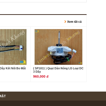
Xem tất cả
 Dây Kết Nối Bo Mắt
( SP1811 ) Quạt Dàn Nóng LG Loại DC
3 Dây
960,000 đ
MẬT