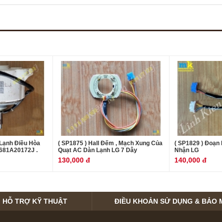
 Lạnh Điều Hòa
( SP1875 ) Hall Đếm , Mạch Xung Của
( SP1829 ) Đoạn
681A20172J .
Quạt AC Dàn Lạnh LG 7 Dây
Nhận LG
130,000 đ
140,000 đ
HỖ TRỢ KỸ THUẬT
ĐIỀU KHOẢN SỬ DỤNG & BẢO 