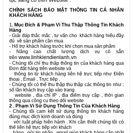
tục sẳng có trên Website .
CHÍNH SÁCH BẢO MẬT THÔNG TIN CÁ NHÂN
KHÁCH HÀNG
1
. Mục Đích & Phạm Vi Thu Thập Thông Tin Khách
Hàng
- Giải đáp thắc mắc , tư vấn cho khách hàng hiểu đầy
đủ về sản phẩm cần mua
- Hổ trợ khách hàng trước khi chọn mua sản phẩm
- Nâng cao chất lượng dịch vụ có sẳn
www.linhkiendienlanh.vn
trên
- Chúng tôi chỉ thu thập thông tin của khách hàng qua
Đơn đặt hàng trên website và
thông tin từ khách hàng liên hệ trực tiếp như Điện
thoại , Email , Trực tiếp .
- Chúng tôi có thể thu thập thu thập các thông tin như :
số lần khách truy cập vào trang
website , địa chỉ IP , địa điểm truy cập , thời gian
thông qua công cụ theo dõi website
2 . Phạm Vi Sử Dụng Thông Tin Của Khách Hàng
- Chúng tôi cam kết sử dụng thông tin khách hàng
đúng mục đích kinh doanh và đúng
với luật pháp hiện hành . Khi cần thiết chúng tôi có
thể liên hệ trực tiếp với khách
hàng , gửi tin nhắn , email giúp khách hàng cập nhật