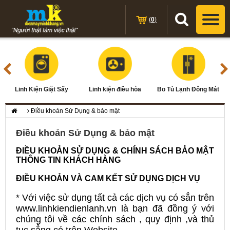
(
0
)
Linh Kiện Giặt Sấy
Linh kiện điều hòa
Bo Tủ Lạnh Đông Mát
Điều khoản Sử Dụng & bảo mật
Điều khoản Sử Dụng & bảo mật
ĐIỀU KHOẢN SỬ DỤNG & CHÍNH SÁCH BẢO MẬT
THÔNG TIN KHÁCH HÀNG
ĐIỀU KHOẢN VÀ CAM KẾT SỬ DỤNG DỊCH VỤ
* Với việc sử dụng tất cả các dịch vụ có sẳn trên
www.linhkiendienlanh.vn là bạn đã đồng ý với
chúng tôi về các chính sách , quy định ,và thủ