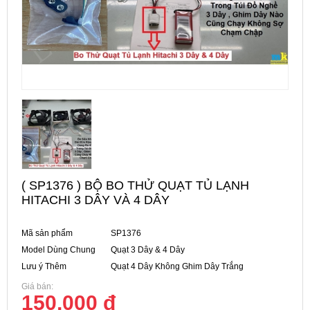
( SP1376 ) BỘ BO THỬ QUẠT TỦ LẠNH
HITACHI 3 DÂY VÀ 4 DÂY
Mã sản phẩm
SP1376
Model Dùng Chung
Quạt 3 Dây & 4 Dây
Lưu ý Thêm
Quạt 4 Dây Không Ghim Dây Trắng
Giá bán:
150,000 đ