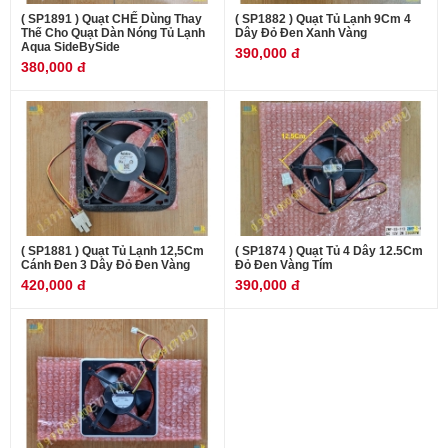
( SP1891 ) Quạt CHẾ Dùng Thay
( SP1882 ) Quạt Tủ Lạnh 9Cm 4
Thế Cho Quạt Dàn Nóng Tủ Lạnh
Dây Đỏ Đen Xanh Vàng
Aqua SideBySide
390,000 đ
380,000 đ
( SP1881 ) Quạt Tủ Lạnh 12,5Cm
( SP1874 ) Quạt Tủ 4 Dây 12.5Cm
Cánh Đen 3 Dây Đỏ Đen Vàng
Đỏ Đen Vàng Tím
420,000 đ
390,000 đ