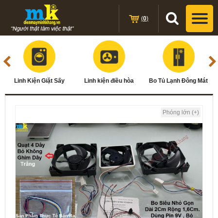
(
0
)
Linh Kiện Giặt Sấy
Linh kiện điều hòa
Bo Tủ Lạnh Đông Mát
Phóng lớn (+)