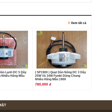
Xem tất cả
 Dàn Lạnh DC 5 Dây
( SP1900 ) Quạt Dàn Nóng DC 3 Dây
 Nhiều Hãng Mẫu
25W Và 34W Funiki Dùng Chung
Nhiều Hãng Mẫu 1900
780,000 đ
MẬT