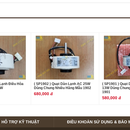
 Lạnh Điều Hòa
( SP1902 ) Quạt Dàn Lạnh AC 25W
( SP1901 ) Quạt
2W
Dùng Chung Nhiều Hãng Mẫu 1902
13W Dùng Chung
1901
680,000 đ
580,000 đ
HỖ TRỢ KỸ THUẬT
ĐIỀU KHOẢN SỬ DỤNG & BẢO 