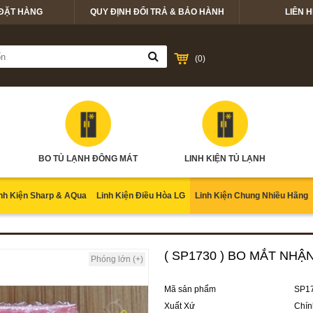
ĐẶT HÀNG
QUY ĐỊNH ĐỔI TRẢ & BẢO HÀNH
LIÊN H
(
0
)
BO TỦ LẠNH ĐÔNG MÁT
LINH KIỆN TỦ LẠNH
nh Kiện Sharp & AQua
Linh Kiện Điều Hòa LG
Linh Kiện Chung Nhiều Hãng
( SP1730 ) BO MẮT NH
Phóng lớn (+)
Mã sản phẩm
SP1
Xuất Xứ
Chín