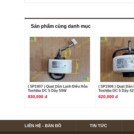
Sản phẩm cùng danh mục
( SP1907 ) Quạt Dàn Lạnh Điều Hòa
( SP1906 ) Quạt Dàn
Toshiba DC 5 Dây 59W
Toshiba DC 5 Dây 4
930,000 đ
620,000 đ
LIÊN HỆ - BẢN ĐỒ
TIN TỨC