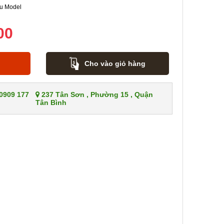
u Model
00
Cho vào giỏ hàng
 0909 177
237 Tân Sơn , Phường 15 , Quận
Tân Bình