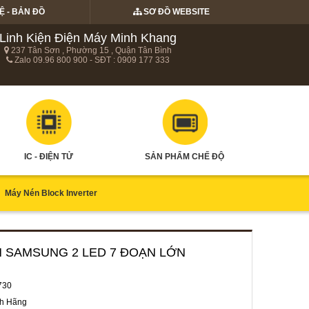
Ệ - BẢN ĐỒ
SƠ ĐỒ WEBSITE
Linh Kiện Điện Máy Minh Khang
237 Tân Sơn , Phường 15 , Quận Tân Bình
Zalo 09.96 800 900 - SĐT : 0909 177 333
IC - ĐIỆN TỬ
SẢN PHẨM CHẾ ĐỘ
Máy Nén Block Inverter
ẬN SAMSUNG 2 LED 7 ĐOẠN LỚN
730
h Hãng