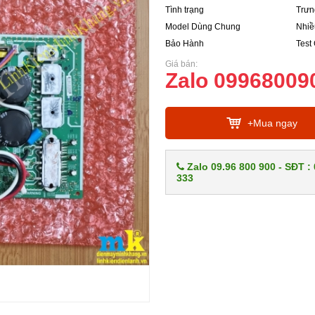
Tình trạng
Trưn
Model Dùng Chung
Nhiề
Bảo Hành
Test
Giá bán:
Zalo 09968009
+Mua ngay
Zalo 09.96 800 900 - SĐT :
333