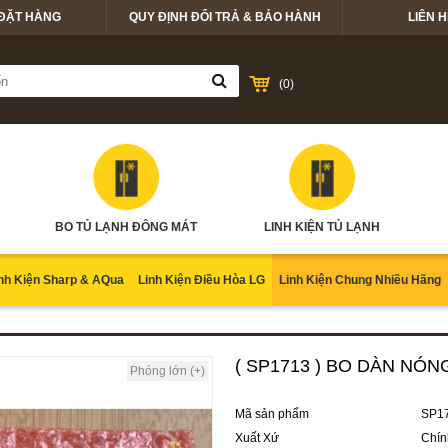
ĐẶT HÀNG
QUY ĐỊNH ĐỔI TRẢ & BẢO HÀNH
LIÊN H
(
0
)
BO TỦ LẠNH ĐÔNG MÁT
LINH KIỆN TỦ LẠNH
nh Kiện Sharp & AQua
Linh Kiện Điều Hòa LG
Linh Kiện Chung Nhiều Hãng
( SP1713 ) BO DÀN NÓ
Phóng lớn (+)
Mã sản phẩm
SP1
Xuất Xứ
Chín