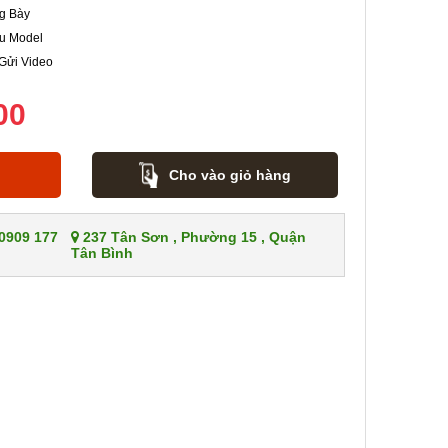
g Bày
u Model
 Gửi Video
00
Cho vào giỏ hàng
 0909 177
237 Tân Sơn , Phường 15 , Quận
Tân Bình