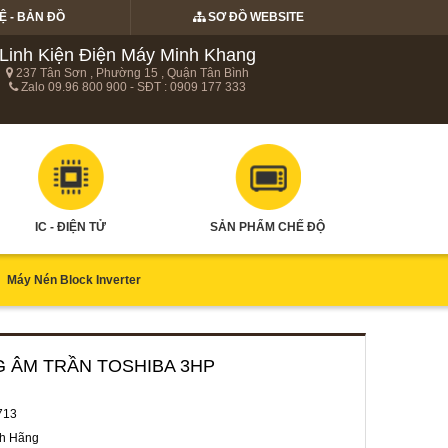
Ệ - BẢN ĐỒ
SƠ ĐỒ WEBSITE
Linh Kiện Điện Máy Minh Khang
237 Tân Sơn , Phường 15 , Quận Tân Bình
Zalo 09.96 800 900 - SĐT : 0909 177 333
IC - ĐIỆN TỬ
SẢN PHẨM CHẾ ĐỘ
Máy Nén Block Inverter
NG ÂM TRẦN TOSHIBA 3HP
713
h Hãng