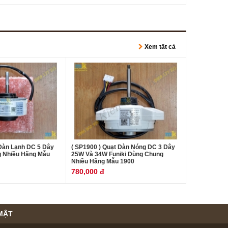
Xem tất cả
 Dàn Lạnh DC 5 Dây
( SP1900 ) Quạt Dàn Nóng DC 3 Dây
 Nhiều Hãng Mẫu
25W Và 34W Funiki Dùng Chung
Nhiều Hãng Mẫu 1900
780,000 đ
MẬT