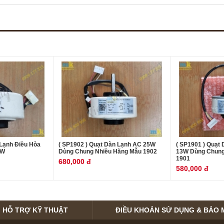
 Lạnh Điều Hòa
( SP1902 ) Quạt Dàn Lạnh AC 25W
( SP1901 ) Quạt
2W
Dùng Chung Nhiều Hãng Mẫu 1902
13W Dùng Chung
1901
680,000 đ
580,000 đ
HỖ TRỢ KỸ THUẬT
ĐIỀU KHOẢN SỬ DỤNG & BẢO 