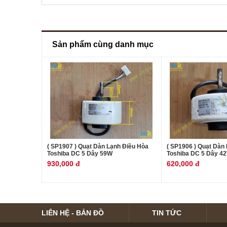
Sản phẩm cùng danh mục
( SP1907 ) Quạt Dàn Lạnh Điều Hòa
( SP1906 ) Quạt Dàn
Toshiba DC 5 Dây 59W
Toshiba DC 5 Dây 4
930,000 đ
620,000 đ
LIÊN HỆ - BẢN ĐỒ
TIN TỨC