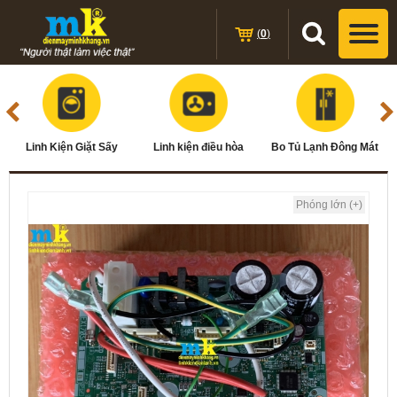
(
0
)
Linh Kiện Giặt Sấy
Linh kiện điều hòa
Bo Tủ Lạnh Đông Mát
Phóng lớn (+)