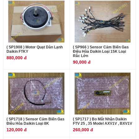
( SP1908 ) Motor Quạt Dàn Lạnh
( SP966 ) Sensor Cảm Biến Gas
Daikin FTKY
Điều Hòa Daikin Loại 15K Loại
Rắc Lớn
880,000 đ
90,000 đ
( SP1718 ) Sensor Cảm Biến Gas
( SP1717 ) Bo Mắt Nhận Daikin
Điều Hòa Daikin Loại 8K
FTV 25 , 35 Model AXV1V , BXV1V
120,000 đ
260,000 đ