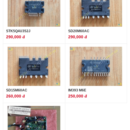
STK5Q4U352J
SD20M60AC
290,000 đ
290,000 đ
SD15M60AC
IM393 M6E
260,000 đ
250,000 đ