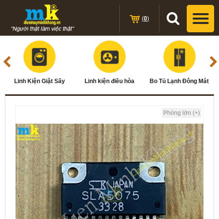
(
0
)
Linh Kiện Giặt Sấy
Linh kiện điều hòa
Bo Tủ Lạnh Đông Mát
Phóng lớn (+)