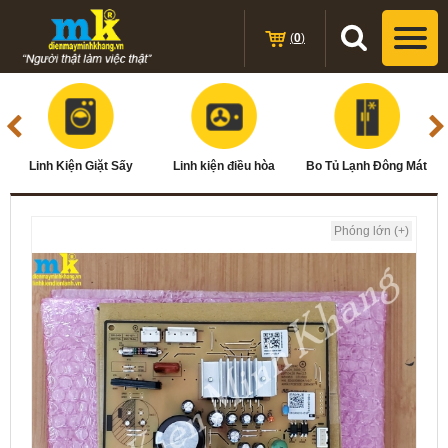
(
0
)
Linh Kiện Giặt Sấy
Linh kiện điều hòa
Bo Tủ Lạnh Đông Mát
Phóng lớn (+)