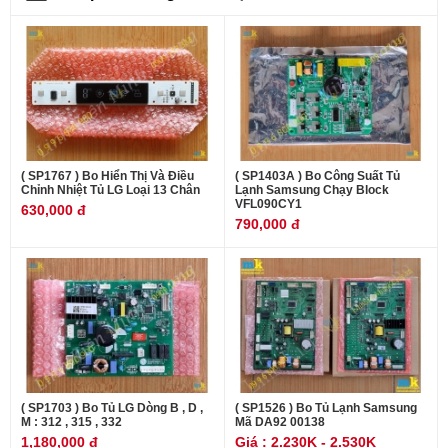
( SP1767 ) Bo Hiển Thị Và Điều
( SP1403A ) Bo Công Suất Tủ
Chỉnh Nhiệt Tủ LG Loại 13 Chân
Lạnh Samsung Chạy Block
VFL090CY1
630,000 đ
790,000 đ
( SP1703 ) Bo Tủ LG Dòng B , D ,
( SP1526 ) Bo Tủ Lạnh Samsung
M : 312 , 315 , 332
Mã DA92 00138
1,180,000 đ
Giá : 2.230K - 2.530K