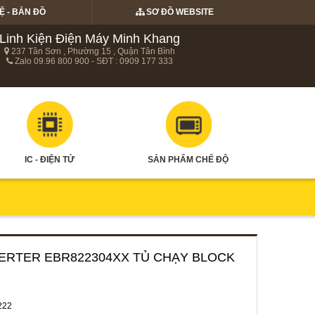
Ệ - BẢN ĐỒ
SƠ ĐỒ WEBSITE
Linh Kiện Điện Máy Minh Khang
237 Tân Sơn , Phường 15 , Quận Tân Bình
Zalo 09.96 800 900 - SĐT : 0909 177 333
IC - ĐIỆN TỬ
SẢN PHẨM CHẾ ĐỘ
INVERTER EBR822304XX TỦ CHẠY BLOCK
222