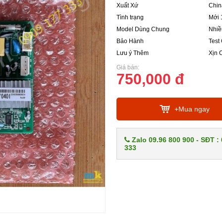
Xuất Xứ
Chin
Tình trạng
Mới 
Model Dùng Chung
Nhiề
Bảo Hành
Test
Lưu ý Thêm
Xịn 
Giá bán:
750,000 đ
+Mua ngay
Zalo 09.96 800 900 - SĐT :
333