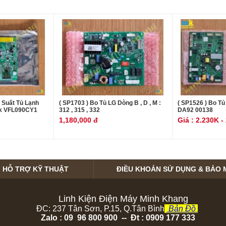
 Suất Tủ Lạnh
( SP1703 ) Bo Tủ LG Dòng B , D , M :
( SP1526 ) Bo T
k VFL090CY1
312 , 315 , 332
DA92 00138
1,180,000 đ
Giá : 2.230K -
HỖ TRỢ KỸ THUẬT
ĐIỀU KHOẢN SỬ DỤNG & BẢO 
Linh Kiện Điện Máy Minh Khang
ĐC: 237 Tân Sơn, P.15, Q.Tân Bình
Bản Đồ
Zalo : 09 96 800 900 -- Đt : 0909 177 333