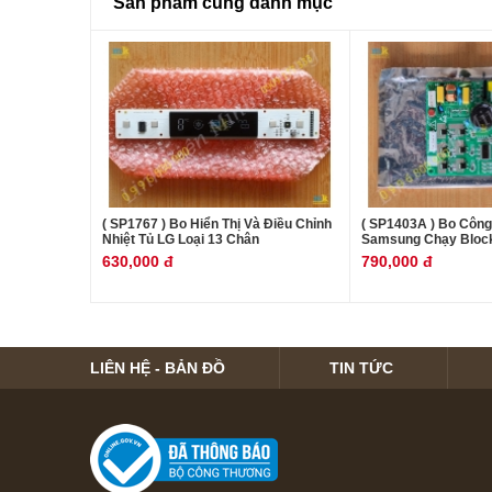
Sản phẩm cùng danh mục
( SP1767 ) Bo Hiển Thị Và Điều Chỉnh
( SP1403A ) Bo Công
Nhiệt Tủ LG Loại 13 Chân
Samsung Chạy Bloc
630,000 đ
790,000 đ
LIÊN HỆ - BẢN ĐỒ
TIN TỨC