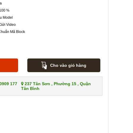
a
100 %
u Model
 Gửi Video
Chuẩn Mã Block
Cho vào giỏ hàng
 0909 177
237 Tân Sơn , Phường 15 , Quận
Tân Bình