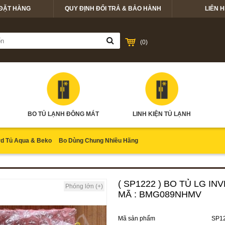
ĐẶT HÀNG
QUY ĐỊNH ĐỔI TRẢ & BẢO HÀNH
LIÊN H
(
0
)
BO TỦ LẠNH ĐÔNG MÁT
LINH KIỆN TỦ LẠNH
d Tủ Aqua & Beko
Bo Dùng Chung Nhiều Hãng
( SP1222 ) BO TỦ LG 
Phóng lớn (+)
MÃ : BMG089NHMV
Mã sản phẩm
SP1