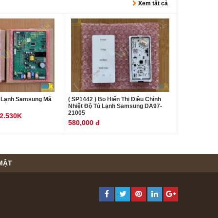
Xem tất cả
ủ Lạnh Samsung Mã
( SP1442 ) Bo Hiển Thị Điều Chỉnh
Nhiệt Độ Tủ Lạnh Samsung DA97-
21005
 2.530K
580,000 đ
MẬT