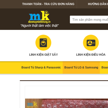
THANH TOÁN - TRA CỨU ĐƠN HÀNG
HƯỚNG DẪN 
LINH KIỆN GIẶT SẤY
LINH KIỆN ĐIỀU HÒA
Board Tủ Sharp & Panasonic
Board Tủ LG & Samsung
Boar