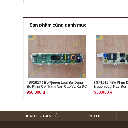
Sản phẩm cùng danh mục
( SP1917 ) Bo Nguồn Loại Sử Dụng
( SP1916 ) Bo Phím 
Bo Phím Cơ Trắng Van Cấp Và Xả DC
Nguồn Loại Rắc Đôi
950,000 đ
550,000 đ
LIÊN HỆ - BẢN ĐỒ
TIN TỨC