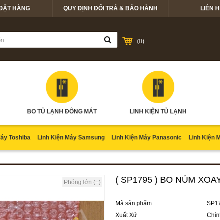
ĐẶT HÀNG
QUY ĐỊNH ĐỔI TRẢ & BẢO HÀNH
LIÊN H
(
0
)
BO TỦ LẠNH ĐÔNG MÁT
LINH KIỆN TỦ LẠNH
Máy Toshiba
Linh Kiện Máy Samsung
Linh Kiện Máy Panasonic
Linh Kiện 
( SP1795 ) BO NÚM XO
Phóng lớn (+)
Mã sản phẩm
SP1
Xuất Xứ
Chín