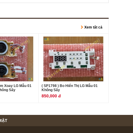
Xem tất cả
úm Xoay LG Mẫu 01
( SP1798 ) Bo Hiển Thị LG Mẫu 01
hông Sấy
Không Sấy
850,000 đ
MẬT