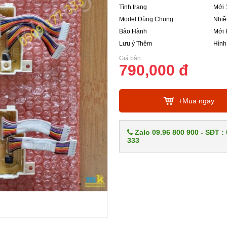
Tình trạng
Mới 
Model Dùng Chung
Nhiề
Bảo Hành
Mới 
Lưu ý Thêm
Hình
Giá bán:
790,000 đ
+Mua ngay
Zalo 09.96 800 900 - SĐT :
333