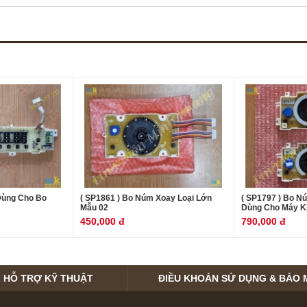
Dùng Cho Bo
( SP1861 ) Bo Núm Xoay Loại Lớn
( SP1797 ) Bo N
Mẫu 02
Dùng Cho Máy K
450,000 đ
790,000 đ
HỖ TRỢ KỸ THUẬT
ĐIỀU KHOẢN SỬ DỤNG & BẢO 