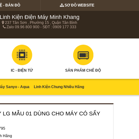
Ệ - BẢN ĐỒ
SƠ ĐỒ WEBSITE
Linh Kiện Điện Máy Minh Khang
237 Tân Sơn , Phường 15 , Quận Tân Bình
Zalo 09.96 800 900 - SĐT : 0909 177 333
IC - ĐIỆN TỬ
SẢN PHẨM CHẾ ĐỘ
Máy Sanyo - Aqua
Linh Kiện Chung Nhiều Hãng
AY LG MẪU 01 DÙNG CHO MÁY CÓ SẤY
795
h Hãng