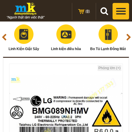
(
0
)
Linh Kiện Giặt Sấy
Linh kiện điều hòa
Bo Tủ Lạnh Đông Mát
Phóng lớn (+)